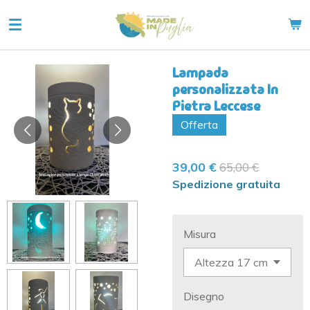
Vai
al
contenuto
principale
Lampada
personalizzata In
Pietra Leccese
Offerta
39,00 €
65,00 €
Spedizione gratuita
Misura
Disegno