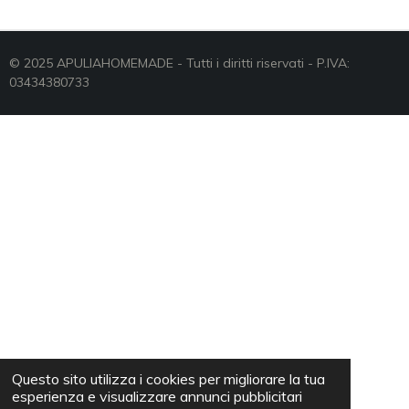
D
D
D
D
I
I
I
I
V
V
V
V
I
I
I
I
D
D
D
D
© 2025 APULIAHOMEMADE - Tutti i diritti riservati - P.IVA:
I
I
I
I
03434380733
Questo sito utilizza i cookies per migliorare la tua
esperienza e visualizzare annunci pubblicitari