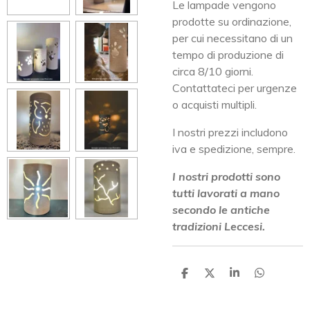
Le lampade vengono
prodotte su ordinazione,
per cui necessitano di un
tempo di produzione di
circa 8/10 giorni.
Contattateci per urgenze
o acquisti multipli.
I nostri prezzi includono
iva e spedizione, sempre.
I nostri prodotti sono
tutti lavorati a mano
secondo le antiche
tradizioni Leccesi.
C
C
C
C
O
O
O
O
N
N
N
N